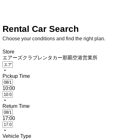
Rental Car Search
Choose your conditions and find the right plan.
Store
エアーズクラブレンタカー那覇空港営業所
Pickup Time
10:00
Return Time
17:00
Vehicle Type